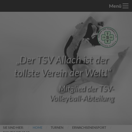
Menü
„
Der TSV Allach ist der
tollste Verein der Welt!
“
Mitglied der TSV-
Volleyball-Abteilung
SIE SIND HIER:
HOME
TURNEN
ERWACHSENENSPORT