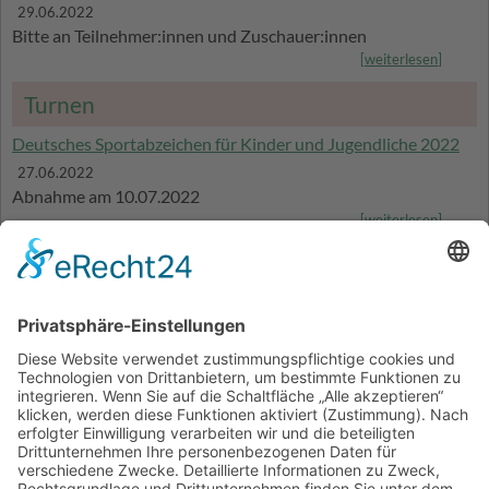
29.06.2022
Bitte an Teilnehmer:innen und Zuschauer:innen
[
weiterlesen
]
Turnen
Deutsches Sportabzeichen für Kinder und Jugendliche 2022
27.06.2022
Abnahme am 10.07.2022
[
weiterlesen
]
Turnen
Münchner Pokal 2022
20.06.2022
Durchlaufplan ist offiziell
[
weiterlesen
]
Turnen
Münchner Pokal 2022 in der Eversbuschhalle