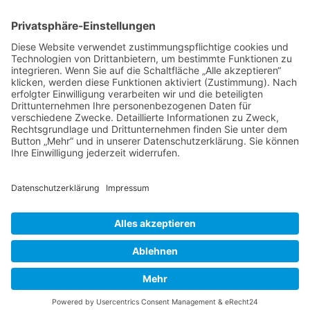
Für mehr Informationen bitte hier klicken
Sportpark Freiham
Für mehr Informationen bitte hier klicken
Gustl-Bayrhammer-Straße
Für mehr Informationen bitte hier klicken
Theodor-Fischer-Grundschulhalle
Kontakt
•
Presse
•
Impressum
•
Datenschutz
•
Cookie-Einstellungen
•