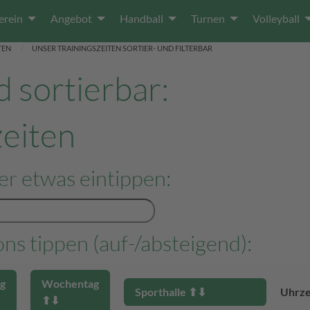
erein
Angebot
Handball
Turnen
Volleyball
TEN
UNSER TRAININGSZEITEN SORTIER- UND FILTERBAR
 sortierbar:
zeiten
er etwas eintippen:
ns tippen (auf-/absteigend):
g
Wochentag
Sporthalle ⬆︎⬇︎
Uhrze
⬆︎⬇︎