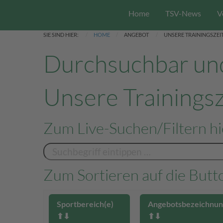
Home
TSV-News
V
SIE SIND HIER:
HOME
ANGEBOT
UNSERE TRAININGSZEI
Durchsuchbar und
Unsere Trainings
Zum Live-Suchen/Filtern hi
Zum Sortieren auf die Butto
Sportbereich(e)
Angebotsbezeichnun
⬆︎⬇︎
⬆︎⬇︎