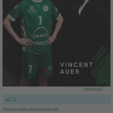
[
weiterlesen
]
wC2
Allach II spielt nächste Saison BL