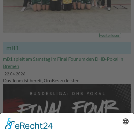
[
weiterlesen
]
mB1
mB1 spielt am Samstag im Final Four um den DHB-Pokal in
Bremen
22.04.2026
Das Team ist bereit, Großes zu leisten