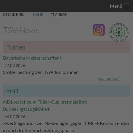
Menü
SIE SIND HIER:
HOME
TSV-NEWS
TSV-News
Turnen
Bayerische Meisterschaften!
27.07.2026
Stolze Leistung der TGW Juniorinnen
[
weiterlesen
]
mB1
mB1 testet beim Filder-Cup erstmals ihre
Bundesligatauglichkeit
26.07.2026
Zwei Siege und zwei Niederlagen gegen 4 JBLH-Konkurrenten
in noch früher Vorbereitungsphase