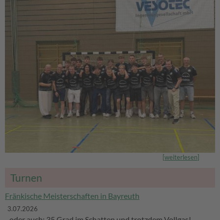
[
weiterlesen
]
Turnen
Fränkische Meisterschaften in Bayreuth
3.07.2026
- oder auch: 35 Grad im Schatten und trotzdem Vollgas!