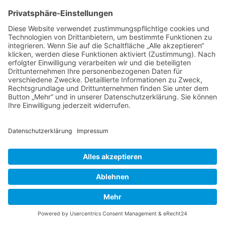
[
weiterlesen
]
Herren 1