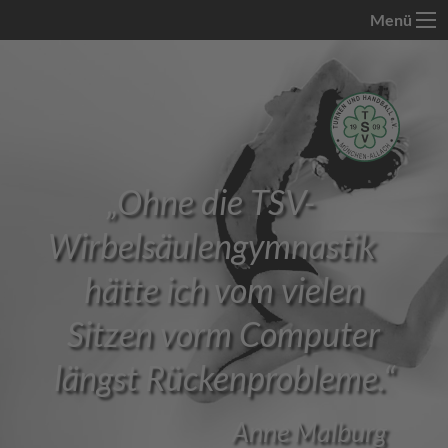
Menü
„
Ohne die TSV-
Wirbelsäulengymnastik
hätte ich vom vielen
Sitzen vorm Computer
längst Rückenprobleme.
“
Anne Malburg