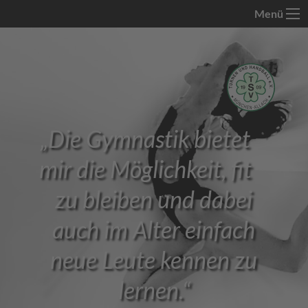
Menü
„
Die Gymnastik bietet
mir die Möglichkeit, fit
zu bleiben und dabei
auch im Alter einfach
neue Leute kennen zu
lernen.
“