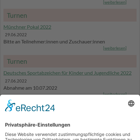
[
weiterlesen
]
Turnen
Münchner Pokal 2022
29.06.2022
Bitte an Teilnehmer:innen und Zuschauer:innen
[
weiterlesen
]
Turnen
Deutsches Sportabzeichen für Kinder und Jugendliche 2022
27.06.2022
Abnahme am 10.07.2022
[
weiterlesen
]
Turnen
Münchner Pokal 2022
20.06.2022
Durchlaufplan ist offiziell