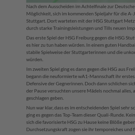
Nach dem Ausscheiden im Achtelfinale zur Deutsche
Möglichkeit, sich im kommenden Spieljahr für die A-J
Stuttgart. Dort warteten mit der HSG Stuttgart Metz
durch starke Trainingsleistungen und Tills neuen Im
Das erste Spiel der HSG Freiburg gegen die HSG Stu
es hier zu tun haben würden. In einem guten Handbal
stabile Spielweise der Stuttgarterinnen und die un
würden.
Im zweiten Spiel ging es dann gegen die HSG aus Fr
begann die neuformierte wA1-Mannschaft ihr erstes Sp
Defensive der Gegnerinnen. Doch dann schlichen sic
der Pause versuchten unsere Mädels nochmal alles, a
geschlagen geben.
Nun war klar, dass es im entscheidenden Spiel sehr s
ging es gegen das Top-Team dieser Quali-Runde. Kein 
sich die favorisierte HSG zu Hause keine Blöße geben
Durchsetzungskraft zogen sie ihr temporeiches und fe