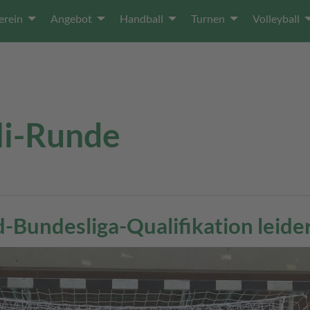
erein
Angebot
Handball
Turnen
Volleyball
li-Runde
-Bundesliga-Qualifikation leide