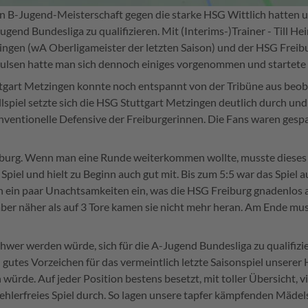
n B-Jugend-Meisterschaft gegen die starke HSG Wittlich hatten 
ugend Bundesliga zu qualifizieren. Mit (Interims-)Trainer - Till H
ingen (wA Oberligameister der letzten Saison) und der HSG Freibu
pulsen hatte man sich dennoch einiges vorgenommen und startete 
ttgart Metzingen konnte noch entspannt von der Tribüne aus beoba
lspiel setzte sich die HSG Stuttgart Metzingen deutlich durch un
konventionelle Defensive der Freiburgerinnen. Die Fans waren ge
eiburg. Wenn man eine Runde weiterkommen wollte, musste dieses
iel und hielt zu Beginn auch gut mit. Bis zum 5:5 war das Spiel 
h ein paar Unachtsamkeiten ein, was die HSG Freiburg gnadenlos 
ber näher als auf 3 Tore kamen sie nicht mehr heran. Am Ende mus
chwer werden würde, sich für die A-Jugend Bundesliga zu qualifiz
gutes Vorzeichen für das vermeintlich letzte Saisonspiel unserer
 würde. Auf jeder Position bestens besetzt, mit toller Übersicht, 
hlerfreies Spiel durch. So lagen unsere tapfer kämpfenden Mädels 