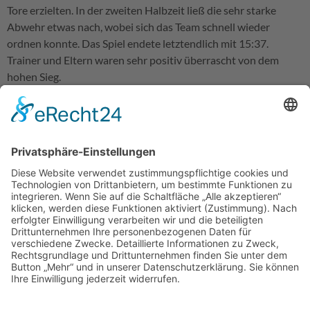
Tore erzielten. In der zweiten Halbzeit ließ die sehr starke
Abwehr etwas nach, wobei sich das Team schnell wieder
ordnen konnte. Das Spiel endete letztendlich mit 15:37.
Trainer und Eltern waren sehr positiv überrascht von dem
hohen Sieg.
Nächste Woche Sonntag spielt die Mannschaft zu Hause
gegen den SV Laim.