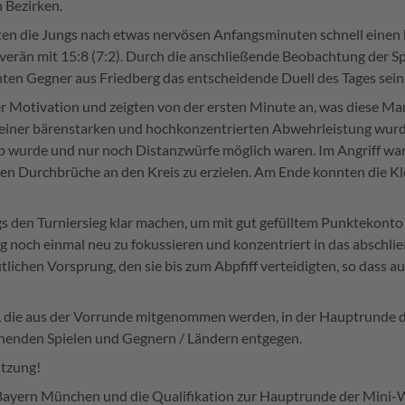
 Bezirken.
en die Jungs nach etwas nervösen Anfangsminuten schnell einen 
uverän mit 15:8 (7:2). Durch die anschließende Beobachtung der 
nnten Gegner aus Friedberg das entscheidende Duell des Tages sei
ler Motivation und zeigten von der ersten Minute an, was diese 
t einer bärenstarken und hochkonzentrierten Abwehrleistung wu
pp wurde und nur noch Distanzwürfe möglich waren. Im Angriff war
n Durchbrüche an den Kreis zu erzielen. Am Ende konnten die Kleeb
ngs den Turniersieg klar machen, um mit gut gefülltem Punktekon
g noch einmal neu zu fokussieren und konzentriert in das abschlie
tlichen Vorsprung, den sie bis zum Abpfiff verteidigten, so dass a
, die aus der Vorrunde mitgenommen werden, in der Hauptrunde d
enden Spielen und Gegnern / Ländern entgegen.
tützung!
 Bayern München und die Qualifikation zur Hauptrunde der Min