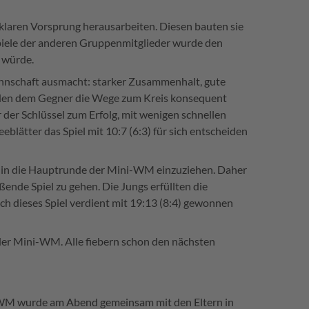
klaren Vorsprung herausarbeiten. Diesen bauten sie
Spiele der anderen Gruppenmitglieder wurde den
n würde.
Mannschaft ausmacht: starker Zusammenhalt, gute
rden dem Gegner die Wege zum Kreis konsequent
 der Schlüssel zum Erfolg, mit wenigen schnellen
lätter das Spiel mit 10:7 (6:3) für sich entscheiden
to in die Hauptrunde der Mini-WM einzuziehen. Daher
ßende Spiel zu gehen. Die Jungs erfüllten die
uch dieses Spiel verdient mit 19:13 (8:4) gewonnen
er Mini-WM. Alle fiebern schon den nächsten
i-WM wurde am Abend gemeinsam mit den Eltern in