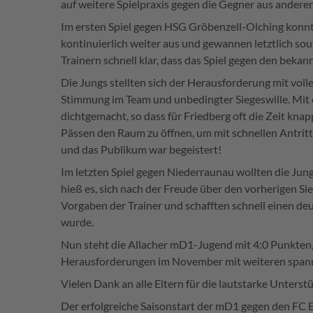
auf weitere Spielpraxis gegen die Gegner aus anderen
Im ersten Spiel gegen HSG Gröbenzell-Olching konnt
kontinuierlich weiter aus und gewannen letztlich so
Trainern schnell klar, dass das Spiel gegen den beka
Die Jungs stellten sich der Herausforderung mit vol
Stimmung im Team und unbedingter Siegeswille. Mi
dichtgemacht, so dass für Friedberg oft die Zeit kna
Pässen den Raum zu öffnen, um mit schnellen Antritte
und das Publikum war begeistert!
Im letzten Spiel gegen Niederraunau wollten die Ju
hieß es, sich nach der Freude über den vorherigen Sie
Vorgaben der Trainer und schafften schnell einen deu
wurde.
Nun steht die Allacher mD1-Jugend mit 4:0 Punkten
Herausforderungen im November mit weiteren spann
Vielen Dank an alle Eltern für die lautstarke Unters
Der erfolgreiche Saisonstart der mD1 gegen den FC