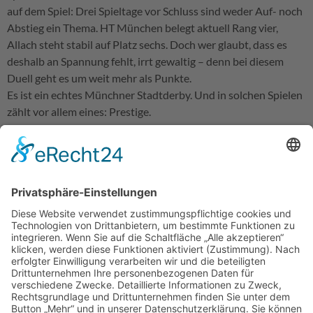
auf dem Spiel: Drei Spieltage vor Schluss sind weder Auf- noch
Abstieg ein Thema. HT München belegt aktuell Rang vier,
Allach steht stabil auf Platz sechs. Doch wer glaubt, dass es
deshalb an Spannung fehlt, irrt gewaltig – denn bei diesem
Duell geht es um weit mehr als Punkte.
Es ist ein echtes Münchner Stadtderby. Und in solchen Spielen
zählt vor allem eines: Prestige.
Für den TSV München-Allach bietet sich die perfekte
Gelegenheit, den Negativlauf der vergangenen Wochen
endlich zu durchbrechen. Die Formkurve zeigte zuletzt nach
unten, umso größer ist der Wunsch, ausgerechnet im Derby
ein Zeichen zu setzen. Zusätzliche Motivation liefert das
Hinspiel, das Allach verloren hat – eine offene Rechnung, die
man unbedingt begleichen möchte.
HT München wird seinerseits alles daransetzen, vor
heimischer Kulisse die Oberhand zu behalten und den eigenen
Anspruch zu untermauern, auch wenn die ganz großen
Saisonziele nicht mehr erreichbar sind. Gerade in einem Derby
will sich niemand die Blöße geben.