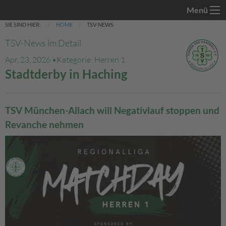
Menü
SIE SIND HIER:
HOME
TSV-NEWS
TSV-News im Detail
Apr. 23, 2026 •
Kategorie: Herren 1
Stadtderby in Haching
TSV München-Allach will Negativlauf stoppen und
Revanche nehmen