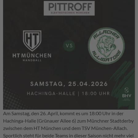
Am Samstag, den 26. April, kommt es um 18:00 Uhr in der
Hachinga-Halle (Grünauer Allee 6) zum Münchner Stadtderby
zwischen dem HT München und dem TSV München-Allach.
Sportlich steht für beide Teams in dieser Saison nicht mehr viel