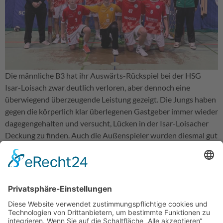
Die männliche B3 hat ihr Auswärts-Rückspiel bei der HSG
Isar-Loisach zwar deutlich verloren, aber dennoch eine
überwiegend überzeugende Leistung gezeigt. Die Jungs haben
gegen die körperlich klar überlegenen Gastgeber immer wieder
dagegengehalten und versucht, Lücken in der Isar-Loisacher
Deckung zu finden. Auch die Außenspieler wurden diesmal gut
eingebunden und kamen immer wieder zu Wurfgelegenheiten.
In der zweiten Hälfte forderte die dünn besetzte Bank ihren
konditionellen Tribut und der Rückzug nach eigenen
Abschlüssen war nicht mehr so schnell wie nötig, so dass die
Gegner eine Reihe einfacher Gegenstoßtore erzielen konnten.
Dennoch war diese Leistung eine deutliche Steigerung
gegenüber dem Hinspiel, mit der man insgesamt zufrieden sein