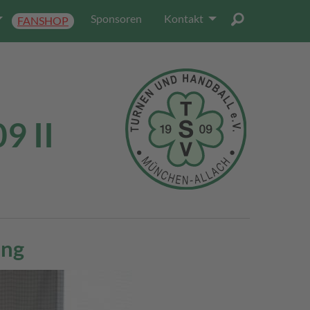
Sponsoren
Kontakt
FANSHOP
9 II
ing