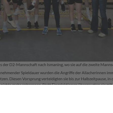
ls der D2-Mannschaft nach Ismaning, wo sie auf die zweite Mannsc
nehmender Spieldauer wurden die Angriffe der Allacherinnen imme
etzen. Diesen Vorsprung verteidigten sie bis zur Halbzeitpause, in 
 nichts mehr anbrennen. Statt Einzelaktionen überzeugten sie mit 
ckt, und stellte ihre Torgefahr unter Beweis.
 Abwehrarbeit: Die Ismaningerinnen bissen sich immer wieder di
 Leistung zeigten – selbst die Siebenmeter fanden kaum den Weg 
 starke Quote unserer Keeperinnen!