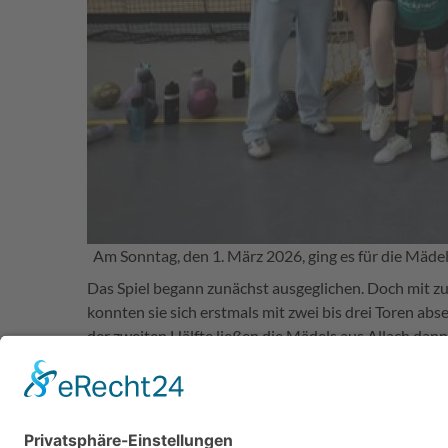
Am Sonntag, den 1. März 2026, ging es für die Mäde
Das Spiel begann zunächst ausgeglichen. Doch mit zu
konnten sie sich erstmals mit zwei bis drei Toren abs
der zweiten Hälfte ließen die Mädels aus Allach dann
durch die Reihen, jede Spielerin zeigte, was in ihr ste
Besonders hervorzuheben ist jedoch die bärenstarke
kamen unsere Torhüterinnen, die erneut eine starke
Ismaning lediglich einen einzigen verwandeln – eine