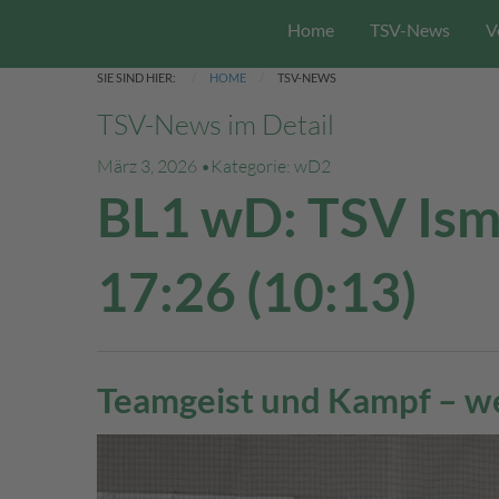
Home
TSV-News
V
SIE SIND HIER:
HOME
TSV-NEWS
TSV-News im Detail
März 3, 2026 •
Kategorie: wD2
BL1 wD: TSV Isman
17:26 (10:13)
Teamgeist und Kampf – we