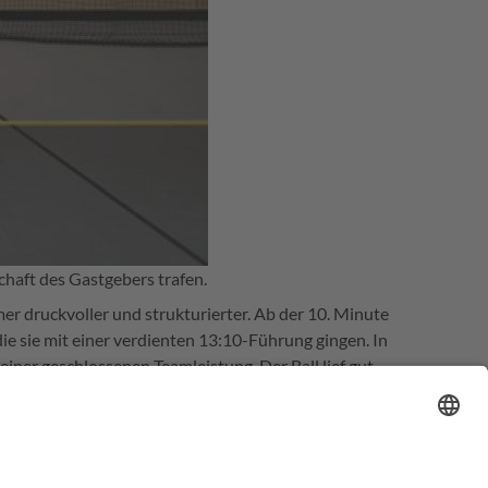
haft des Gastgebers trafen.
r druckvoller und strukturierter. Ab der 10. Minute
die sie mit einer verdienten 13:10-Führung gingen. In
einer geschlossenen Teamleistung. Der Ball lief gut
e Zähne an der kompakten Defensive aus. Dazu
ins Tor! Von fünf gegebenen Siebenmetern konnte