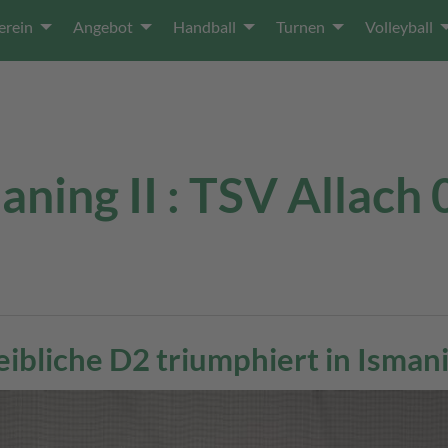
erein
Angebot
Handball
Turnen
Volleyball
ing II : TSV Allach 0
ibliche D2 triumphiert in Isman