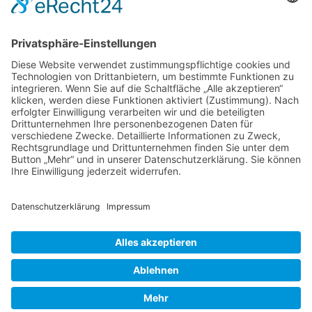
Partie umkämpft, beide Teams lieferten sich ein Spiel auf
Augenhöhe und gingen mit hohem Tempo und viel Einsatz in
jede Aktion. Zur Halbzeit lagen wir mit 17:14 in Führung und
auch nach dem Seitenwechsel blieb es spannend, da sich der
Gegner immer wieder herankämpfte. Doch in den
entscheidenden Momenten behielten wir die Ruhe,
verteidigten konzentriert und nutzten unsere Chancen
konsequent. Mit großem Willen und starkem Zusammenhalt
brachten wir den Vorsprung über die Zeit und feierten am
Ende einen verdienten 32:29-Heimsieg. Dieser Erfolg ist nicht
nur ein weiterer wichtiger Schritt in dieser starken Saison – er
bringt uns auch der Meisterschaft noch ein Stück näher. Ein
besonderer Dank geht zudem an alle Zuschauer, die uns über
60 Minuten getragen haben.
Zurück
Kontakt
•
Presse
•
Impressum
•
Datenschutz
•
Cookie-Einstellungen