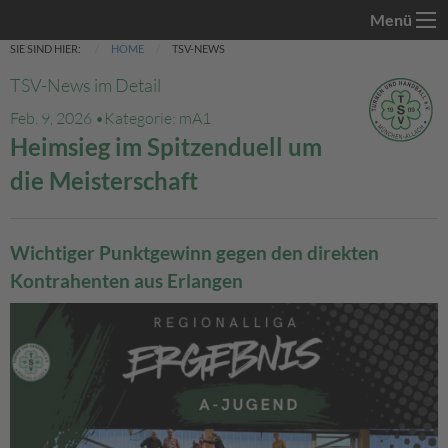
Menü
SIE SIND HIER:
HOME
TSV-NEWS
TSV-News im Detail
Feb. 9, 2026 •
Kategorie: mA1
Heimsieg im Spitzenduell um
die Meisterschaft
Wichtiger Punktgewinn gegen den direkten
Kontrahenten aus Erlangen