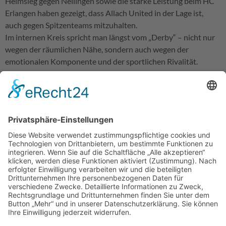
Heimsieg gegen Nellingen sowie die starke Leistung beim HC
Erlangen haben gezeigt, dass Allach United in der Lage ist,
auch gegen Spitzenteams mitzuhalten.
Im internen Kreis spricht man längst vom „Derby“ – nicht nur
wegen der räumlichen Nähe, sondern auch wegen der
emotionalen Komponente und der sportlichen Rivalität.
Trainer Andreas Feulner blickt realistisch, aber zuversichtlich
auf die Partie: „Wir haben in den letzten Wochen eine klare
Entwicklung gesehen. Das Team setzt Inhalte immer stabiler
um und tritt deutlich selbstbewusster auf. Gegen Ismaning
müssen wir von Beginn an wach sein und unsere Chancen
konsequent nutzen.“
Auch Paul Blumenthal richtet den Blick klar auf die Revanche:
„Das Hinspiel war sicher nicht unser Anspruch. Jetzt haben wir
die Gelegenheit zu zeigen, wie sehr wir uns weiterentwickelt
haben. Die Chance, in der Tabelle vorbeizuziehen, ist eine
zusätzliche Motivation – entscheidend wird aber sein, dass wir
unser eigenes Spiel durchziehen und mutig bleiben.“
In der Eversbuschhalle hofft das Team auf lautstarke