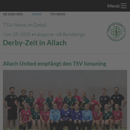
Menü
SIE SIND HIER:
HOME
TSV-NEWS
TSV-News im Detail
Nov. 28, 2025 •
Kategorie: wB Bundesliga
Derby-Zeit in Allach
Allach United empfängt den TSV Ismaning