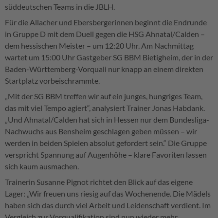
süddeutschen Teams in die JBLH.
Für die Allacher und Ebersbergerinnen beginnt die Endrunde
in Gruppe D mit dem Duell gegen die HSG Ahnatal/Calden –
dem hessischen Meister – um 12:20 Uhr. Am Nachmittag
wartet um 15:00 Uhr Gastgeber SG BBM Bietigheim, der in der
Baden-Württemberg-Vorquali nur knapp an einem direkten
Startplatz vorbeischrammte.
„Mit der SG BBM treffen wir auf ein junges, hungriges Team,
das mit viel Tempo agiert“, analysiert Trainer Jonas Habdank.
„Und Ahnatal/Calden hat sich in Hessen nur dem Bundesliga-
Nachwuchs aus Bensheim geschlagen geben müssen – wir
werden in beiden Spielen absolut gefordert sein.“ Die Gruppe
verspricht Spannung auf Augenhöhe – klare Favoriten lassen
sich kaum ausmachen.
Trainerin Susanne Pignot richtet den Blick auf das eigene
Lager: „Wir freuen uns riesig auf das Wochenende. Die Mädels
haben sich das durch viel Arbeit und Leidenschaft verdient. Im
Vergleich zur Vorqualifikation sind nun wieder mehr