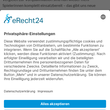
Spielerinnen komplett einsatzbereit – das gibt uns neue
Optionen.“
In der Parallelgruppe treffen TV Nellingen, die SG Mainz-
Bretzenheim und die Turnerschaft St. Tönis aufeinander –
potenzielle Gegner für die Sonntagsspiele um den Einzug in die
Bundesliga.
Auch Trainer Paul Blumenthal blickt der Herausforderung mit
Zuversicht entgegen: „Die Mannschaft hat in der bayerischen
Vorrunde Charakter gezeigt. Jetzt wollen wir den letzten
Schritt gehen – und uns auf nationaler Bühne beweisen.“
Austragungsort ist die Jahnhalle in Bietigheim, die mit ihrer
Atmosphäre und dem engagierten Publikum beste
Bedingungen für hochklassigen Jugendhandball bietet. Dort
wird sich entscheiden, welche Teams in der kommenden Saison
den Sprung in die Jugend-Bundesliga geschafft haben – und
wer leer ausgeht.
Zurück