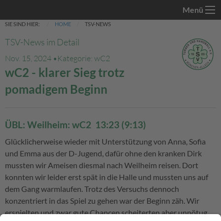
Menü
SIE SIND HIER:
HOME
TSV-NEWS
TSV-News im Detail
Nov. 15, 2024 •
Kategorie: wC2
wC2 - klarer Sieg trotz
pomadigem Beginn
ÜBL: Weilheim: wC2 13:23 (9:13)
Glücklicherweise wieder mit Unterstützung von Anna, Sofia
und Emma aus der D-Jugend, dafür ohne den kranken Dirk
mussten wir Ameisen diesmal nach Weilheim reisen. Dort
konnten wir leider erst spät in die Halle und mussten uns auf
dem Gang warmlaufen. Trotz des Versuchs dennoch
konzentriert in das Spiel zu gehen war der Beginn zäh. Wir
erspielten und zwar gute Chancen scheiterten aber unnötug