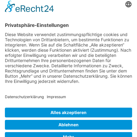
oft an Torhüterin der Gegnerinnen. Weilheim spielte indes
sehr lange Angriffe, wir verloren die Konzentration und
bekamen einfach Treffer. Deshalb konnten wir uns trotz einer
deutliche Überlegenheit gegenüber dieser sehr jungen Truppe
nicht deutlich absetzen. In der Halbzeit war dementsprechend
die Marschroute klar Chancen verwerten und hinten wach
bleiben.
Gesagt getan gelangen Weilheim in der zweiten Hälfte nur
noch vier Tore, wir fingen viele Bälle ab und trafen jetzt auch
besser. So konnten wir das Spiel deutlich für uns entscheiden.
Schön war erneut das gute Umsetzen der Trainer-Ansage und
dass sieben von neun Feldspielerinnen Treffer beisteuern
konnten. Am Sonntag geht es in heimischer Halle weiter. Wir
hoffen an die Siegesserie anknüpfen zu können und freue uns
auf Unterstützung.
Zurück
Kontakt
•
Presse
•
Impressum
•
Datenschutz
•
Cookie-Einstellungen