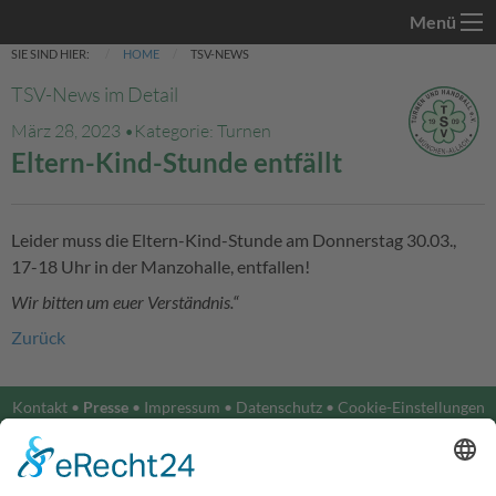
Menü
SIE SIND HIER:
HOME
TSV-NEWS
TSV-News im Detail
März 28, 2023 •
Kategorie: Turnen
Eltern-Kind-Stunde entfällt
Leider muss die Eltern-Kind-Stunde am Donnerstag 30.03.,
17-18 Uhr in der Manzohalle, entfallen!
Wir bitten um euer Verständnis.“
Zurück
Kontakt
•
Presse
•
Impressum
•
Datenschutz
•
Cookie-Einstellungen
•