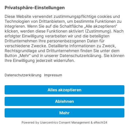
Wir bitten um euer Verständnis!
Zurück
Kontakt
•
Presse
•
Impressum
•
Datenschutz
•
Cookie-Einstellungen
•