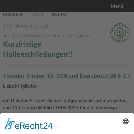
Menü
SIE SIND HIER:
HOME
TSV-NEWS
TSV-News im Detail
Juni 8, 2026 •
Kategorie: Für alle Mitglieder
Kurzfristige
Hallenschließungen!!
Theodor-Fischer 15.-19.6 und Eversbusch 26.6-1.7
Liebe Mitglieder,
die Theodor-Fischer-Halle ist aufgrund eines Schulprojektes
von 15. bis einschließlich 19.06.2026 für den Vereinssport
gesperrt.
Des Weiteren ist die Dreifachsporthalle an der Eversbuschstr.
124 ab Freitag 26.06. bis einschließlich 01.07.2026 gesperrt.