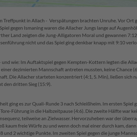
zum Treffpunkt in Allach - Verspätungen brachten Unruhe. Vor Ort 
Spiel gegen Ismaning waren die Allacher Jungs lange auf Augenhöh
ürther Land zeigten die Jung-Alligatoren Moral und gewannen 7:
senführung nicht und das Spiel ging denkbar knapp mit 9:10 verlo
 - und wie: Im Auftaktspiel gegen Kempten-Kottern legten die All
it einer dezimierten Mannschaft antreten mussten, keine Chance (
t. Die Allacher starteten konzentriert (4:1, 5. Min), ließen sich 
t den dritten Sieg (15:9).
rheit ging es zur Quali-Runde 3 nach Schleißheim. Im ersten Spiel
r 2-Tore-Führung in die Halbzeitpause (4:6). Die zweite Hälfte war
n Konsequenz, teilweise an Zielwasser. Hervorzuheben war der übe
 ließ kaum freie Würfe zu und wenn doch mal einer durch kam, dann
7:8 und 2 wichtige Punkte. Im zweiten Spiel gegen die junge Mann