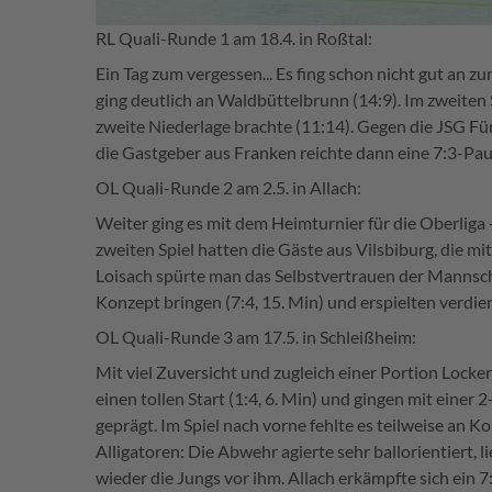
RL Quali-Runde 1 am 18.4. in Roßtal:
Ein Tag zum vergessen... Es fing schon nicht gut an 
ging deutlich an Waldbüttelbrunn (14:9). Im zweiten 
zweite Niederlage brachte (11:14). Gegen die JSG F
die Gastgeber aus Franken reichte dann eine 7:3-Pau
OL Quali-Runde 2 am 2.5. in Allach:
Weiter ging es mit dem Heimturnier für die Oberliga
zweiten Spiel hatten die Gäste aus Vilsbiburg, die m
Loisach spürte man das Selbstvertrauen der Mannschaf
Konzept bringen (7:4, 15. Min) und erspielten verdien
OL Quali-Runde 3 am 17.5. in Schleißheim:
Mit viel Zuversicht und zugleich einer Portion Locke
einen tollen Start (1:4, 6. Min) und gingen mit eine
geprägt. Im Spiel nach vorne fehlte es teilweise a
Alligatoren: Die Abwehr agierte sehr ballorientiert,
wieder die Jungs vor ihm. Allach erkämpfte sich ein 