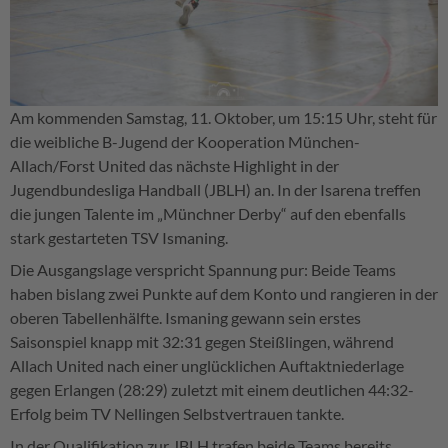
Am kommenden Samstag, 11. Oktober, um 15:15 Uhr, steht für
die weibliche B-Jugend der Kooperation München-
Allach/Forst United das nächste Highlight in der
Jugendbundesliga Handball (JBLH) an. In der Isarena treffen
die jungen Talente im „Münchner Derby“ auf den ebenfalls
stark gestarteten TSV Ismaning.
Die Ausgangslage verspricht Spannung pur: Beide Teams
haben bislang zwei Punkte auf dem Konto und rangieren in der
oberen Tabellenhälfte. Ismaning gewann sein erstes
Saisonspiel knapp mit 32:31 gegen Steißlingen, während
Allach United nach einer unglücklichen Auftaktniederlage
gegen Erlangen (28:29) zuletzt mit einem deutlichen 44:32-
Erfolg beim TV Nellingen Selbstvertrauen tankte.
In der Qualifikation zur JBLH trafen beide Teams bereits