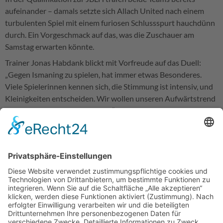
aufeinander – damals setzte sich Allach United nach einem
turbulenten Spiel mit einem furiosen Schlussspurt hauchdünn
durch. Ein Vorgeschmack auf das, was die Zuschauer am
Samstag erwarten könnte.
Trainer Jonas Habdank blickt mit Vorfreude auf das Duell:
„Gegen Ismaning zu spielen, hat immer etwas Besonderes.
Viele Spielerinnen kennen sich, die Stimmung ist intensiv, und
Kleinigkeiten entscheiden. Wir wollen unseren Aufwärtstrend
bestätigen und mutig auftreten.“ Auch Andreas Feulner warnt
vor der Stärke des Gegners: „Ismaning spielt mit viel Tempo
und Druck über die Außen. Wenn wir defensiv kompakt
stehen und unsere Chancen nutzen, haben wir gute
Möglichkeiten, etwas mitzunehmen.“
Nach dem überzeugenden Auftritt in Nellingen möchte Allach
United die gezeigte Spielfreude und Durchschlagskraft erneut
auf die Platte bringen. Ein Erfolg im Derby würde nicht nur
zusätzliche Punkte, sondern auch weiteres Selbstvertrauen im
Kampf um die obere Tabellenhälfte bringen.